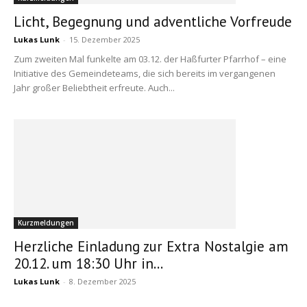
Licht, Begegnung und adventliche Vorfreude
Lukas Lunk
-
15. Dezember 2025
Zum zweiten Mal funkelte am 03.12. der Haßfurter Pfarrhof – eine
Initiative des Gemeindeteams, die sich bereits im vergangenen
Jahr großer Beliebtheit erfreute. Auch...
Kurzmeldungen
Herzliche Einladung zur Extra Nostalgie am
20.12. um 18:30 Uhr in...
Lukas Lunk
-
8. Dezember 2025