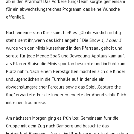
ab in den Pfarrhof! Das Vorbereitungsteam sorgte gemeinsam
für ein abwechslungsreiches Programm, das keine Wünsche
offenließ.
Nach einem ersten Kreisspiel hieß es: „Ob ihr wirklich richtig
steht, seht ihr, wenn das Licht angeht!“. Die Show
1, 2 oder 3
wurde von den Minis kurzerhand in den Pfarrsaal geholt und
sorgte für jede Menge Spaß und Bewegung. Applaus kam auf,
als Pfarrer Blaise die Minis spontan besuchte und im Publikum
Platz nahm. Nach einem Herbstgrillen machten sich die Kinder
und Jugendlichen in die Turnhalle auf, in der sie ein
abwechslungsreicher Parcours sowie das Spiel „Capture the
flag“ erwartete. Für die Jüngeren endete der Abend schließlich
mit einer Traumreise.
Am nächsten Morgen ging es früh los: Gemeinsam fuhr die
Gruppe mit dem Zug nach Bamberg und besuchte das
Freizeitbad
Bambados
. Zurück im Pfarrheim wartete dann schon