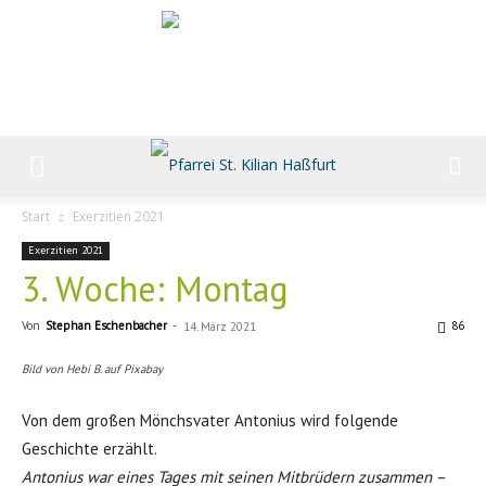
Start
Exerzitien 2021
Exerzitien 2021
3. Woche: Montag
Von
Stephan Eschenbacher
-
86
14. März 2021
Bild von Hebi B. auf Pixabay
Von dem großen Mönchsvater Antonius wird folgende
Geschichte erzählt.
Antonius war eines Tages mit seinen Mitbrüdern zusammen –