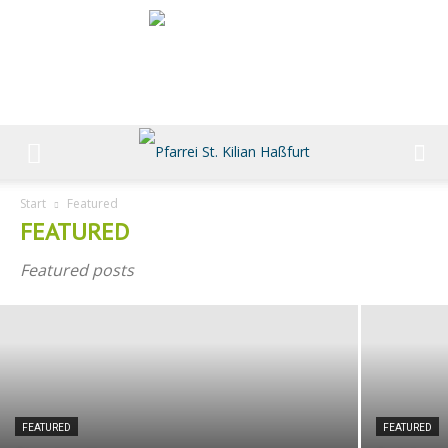
Start
Featured
FEATURED
FEATURED
St. Kilian Haßfurt
Featured posts
Michael Derleth
-
23. Dezember 2016
FEATURED
FEATURED